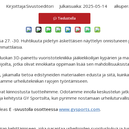
0
Kirjoittaja:Sivustoeditori Julkaisuaika: 2025-05-14 alkuper
Tiedustella
7. -30. Huhtikuuta pidetyn äskettäisen näyttelyn onnistuneen p
mmattilaisia.
uokan 3D-painettu vuoristotekniikka jääkiekkoilijan kypärien ja m
joilta, jotka olivat innokkaita oppimaan lisää sen mahdollisuuksista
, jakamalla tietoa edistyneiden materiaalien eduista ja siitä, kuink
amme urheilutekniikan rajojen työntämiseen.
ittivat kiinnostusta tuotteihimme. Odotamme innolla keskustelun ja
ä ja kehitystä GY Sportsilta, kun pyrimme nostamaan urheiluturvall
Pleas
E -sivustolla
osoitteessa
www.gysports.com
.
 kehittämiseen, joka parantaa urheilijoiden suorituskykyä ja tu