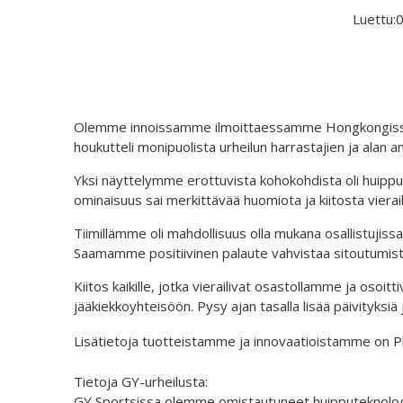
Luettu:
Olemme innoissamme ilmoittaessamme Hongkongissa 2
houkutteli monipuolista urheilun harrastajien ja alan a
Yksi näyttelymme erottuvista kohokohdista oli huippul
ominaisuus sai merkittävää huomiota ja kiitosta vieraili
Tiimillämme oli mahdollisuus olla mukana osallistujissa
Saamamme positiivinen palaute vahvistaa sitoutumist
Kiitos kaikille, jotka vierailivat osastollamme ja oso
jääkiekkoyhteisöön. Pysy ajan tasalla lisää päivityksi
Lisätietoja tuotteistamme ja innovaatioistamme on 
Tietoja GY-urheilusta:
GY Sportsissa olemme omistautuneet huipputeknologian