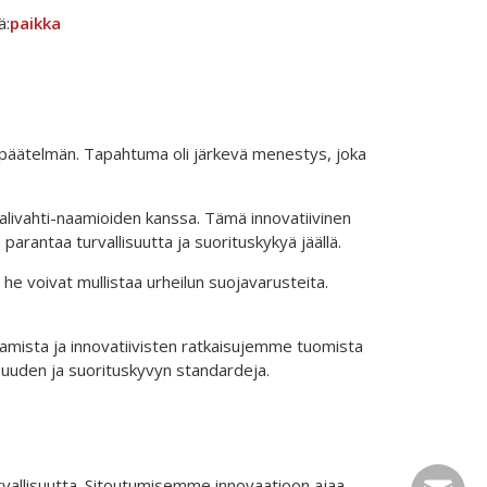
ä:
paikka
äätelmän. Tapahtuma oli järkevä menestys, joka
aalivahti-naamioiden kanssa. Tämä innovatiivinen
 parantaa turvallisuutta ja suorituskykyä jäällä.
a he voivat mullistaa urheilun suojavarusteita.
tkamista ja innovatiivisten ratkaisujemme tuomista
isuuden ja suorituskyvyn standardeja.
rvallisuutta. Sitoutumisemme innovaatioon ajaa