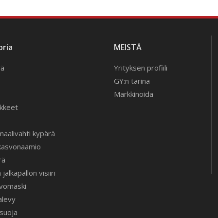
ria
MEISTÄ
rä
Yrityksen profiili
GY:n tarina
Markkinoida
ikkeet
aalivahti kypärä
kasvonaamio
rä
jalkapallon visiiri
svomaski
alevy
usuoja