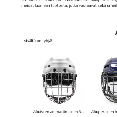
meidät luomaan tuotteita, jotka vastaavat sekä urheilu
sisältö on tyhjä!
Aikuisten ammattimainen 3D -painettu vuoraus jääkiekkokypärä häkkiin