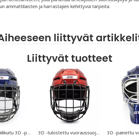
n ammattilaisten ja harrastajien kehittyviä tarpeita.
Aiheeseen liittyvät artikkeli
Liittyvät tuotteet
Alkuperäinen hiilikuitu 3D -painettu vuoraus jääkiekkokypärä Custom
3D -tulostettu vuoraussuojapään suojaa jääkiekkokypärä