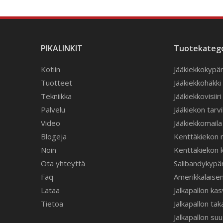
PIKALINKIT
Tuotekatego
Kotiin
Jääkiekkokypä
Tuotteet
Jääkiekkohäkki
Tekniikka
Jääkiekkovisiiri
Palvelu
Jääkiekon tarv
Video
Jääkiekkomaila
Blogeja
Kenttäkiekon m
Noin
Kenttäkiekon 
Ota yhteyttä
Salibandykypä
Faq
Amerikkalaisen 
Lataa
Jalkapallon ka
Tietoa
Jalkapallon tak
Jalkapallon su